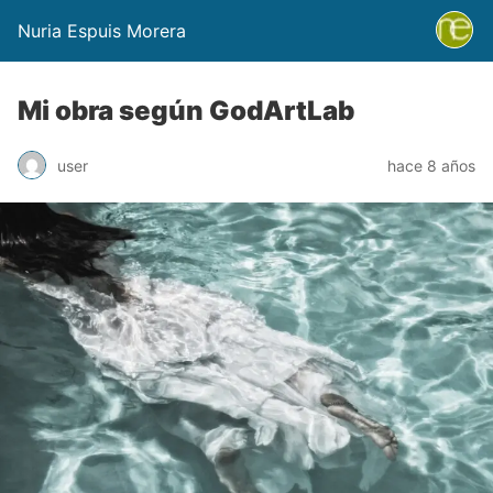
Nuria Espuis Morera
Mi obra según GodArtLab
user
hace 8 años